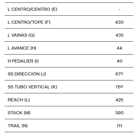
L CENTRO/CENTRO (E)
-
L CENTRO/TOPE (F)
430
L VAINAS (G)
435
L AVANCE (H)
44
H PEDALIER (I)
40
SS DIRECCIÓN (J)
67º
SS TUBO VERTICAL (K)
76º
REACH (L)
425
STACK (M)
590
TRAIL (N)
111