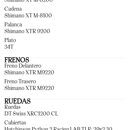
Shimano XT M-8200
Cadena
Shimano XT M-8100
Palanca
Shimano XTR 9200
Plato
34T
FRENOS
Freno Delantero
Shimano XTR M9220
Freno Trasero
Shimano XTR M9220
RUEDAS
Ruedas
DT Swiss XRC1200 CL
Cubiertas
Hutchinson Python 3 Racing LAB TLR; 29x2.30