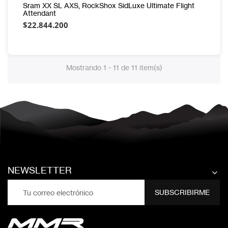
Sram XX SL AXS, RockShox SidLuxe Ultimate Flight
Attendant
$22.844.200
Mostrando 1 - 11 de 11 item(s)
NEWSLETTER

SUBSCRIBIRME