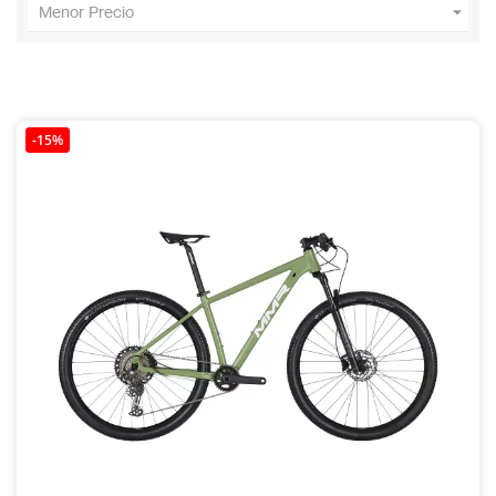

Menor Precio
-15%