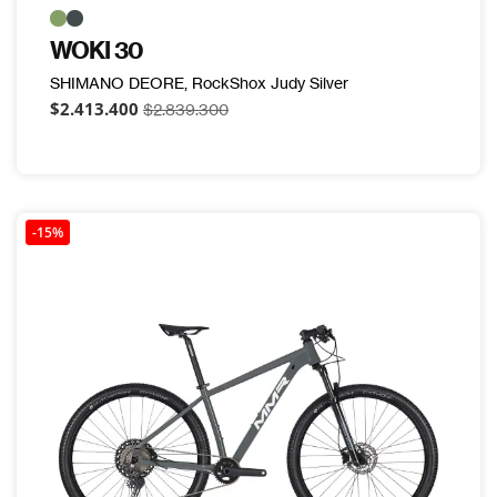
WOKI 30
SHIMANO DEORE, RockShox Judy Silver
$2.413.400
$2.839.300
-15%