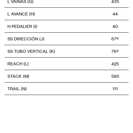
L VAINAS (G)
435
L AVANCE (H)
44
H PEDALIER (I)
40
SS DIRECCIÓN (J)
67º
SS TUBO VERTICAL (K)
76º
REACH (L)
425
STACK (M)
590
TRAIL (N)
111