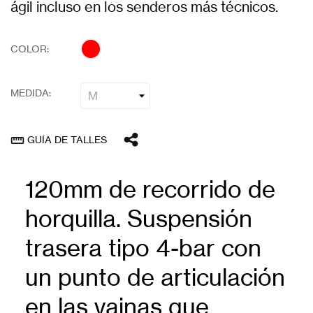
ágil incluso en los senderos más técnicos.
COLOR:
MEDIDA:
GUÍA DE TALLES
straighten
120mm de recorrido de
horquilla. Suspensión
trasera tipo 4-bar con
un punto de articulación
en las vainas que