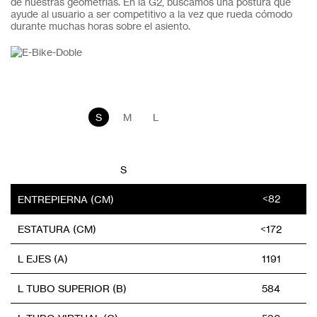
de nuestras geometrías. En la G2, buscamos una postura que
ayude al usuario a ser competitivo a la vez que rueda cómodo
durante muchas horas sobre el asiento.
S
M
L
S
<82
ENTREPIERNA (CM)
ESTATURA (CM)
<172
L EJES (A)
1191
L TUBO SUPERIOR (B)
584