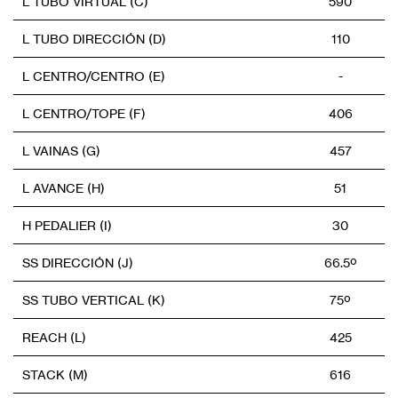
L TUBO VIRTUAL (C)
590
L TUBO DIRECCIÓN (D)
110
L CENTRO/CENTRO (E)
-
L CENTRO/TOPE (F)
406
L VAINAS (G)
457
L AVANCE (H)
51
H PEDALIER (I)
30
SS DIRECCIÓN (J)
66.5º
SS TUBO VERTICAL (K)
75º
REACH (L)
425
STACK (M)
616