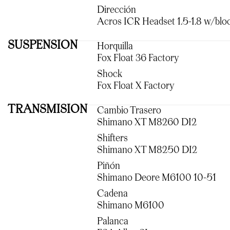
Dirección
Acros ICR Headset 1.5-1.8 w/blo
SUSPENSION
Horquilla
Fox Float 36 Factory
Shock
Fox Float X Factory
TRANSMISION
Cambio Trasero
Shimano XT M8260 DI2
Shifters
Shimano XT M8250 DI2
Piñón
Shimano Deore M6100 10-51
Cadena
Shimano M6100
Palanca