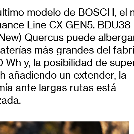
último modelo de BOSCH, el 
mance Line CX GEN5. BDU38 
(New) Quercus puede alberga
baterías más grandes del fabr
 Wh y, la posibilidad de super
 añadiendo un extender, la
ía ante largas rutas está
zada.