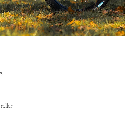
5
roller