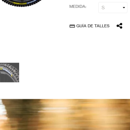
MEDIDA:
GUÍA DE TALLES
straighten