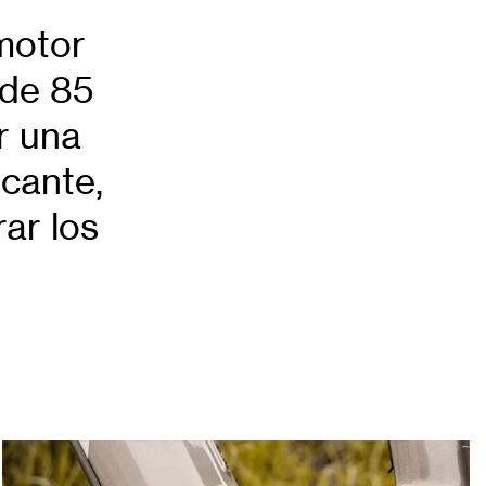
motor
de 85
r una
icante,
ar los