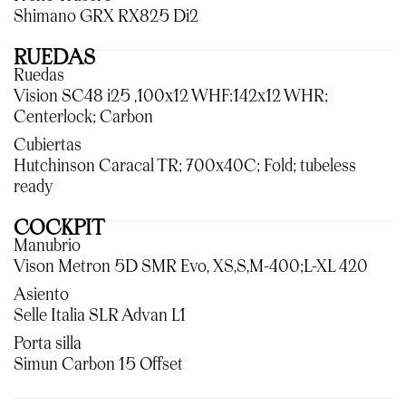
Shimano GRX RX825 Di2
RUEDAS
Ruedas
Vision SC48 i25 ,100x12 WHF:142x12 WHR;
Centerlock; Carbon
Cubiertas
Hutchinson Caracal TR; 700x40C; Fold; tubeless
ready
COCKPIT
Manubrio
Vison Metron 5D SMR Evo, XS,S,M-400;L-XL 420
Asiento
Selle Italia SLR Advan L1
Porta silla
Simun Carbon 15 Offset